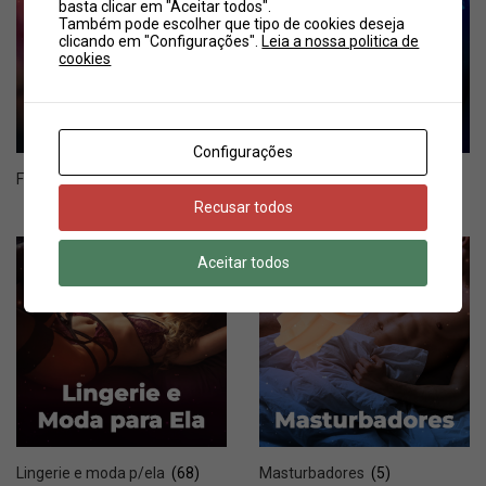
basta clicar em "Aceitar todos".
Também pode escolher que tipo de cookies deseja
clicando em "Configurações".
Leia a nossa politica de
cookies
Configurações
Festas, Jogos e diversão
(10)
Limpeza, pilhas e utilidades
(12)
Recusar todos
Aceitar todos
Lingerie e moda p/ela
(68)
Masturbadores
(5)