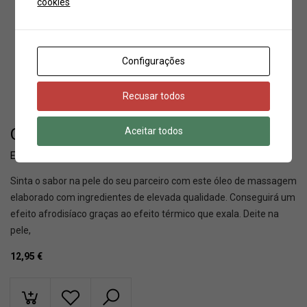
cookies
Configurações
Recusar todos
Óleo de massagem morango PLAISIR SECRET 59Ml
Aceitar todos
EAN:
3479228260072
Sinta o sabor na pele do seu parceiro com este óleo de massagem
elaborado com ingredientes de elevada qualidade. Conseguirá um
efeito afrodisíaco graças ao efeito térmico que exala. Deite na
pele,
12,95
€