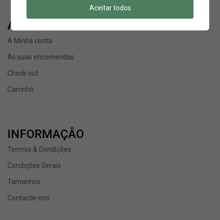
Aceitar todos
A MINHA CONTA
A Minha conta
As suas encomendas
Check out
Carrinho
INFORMAÇÂO
Termos & Condições
Condições Gerais
Tamanhos
Contacte-nos