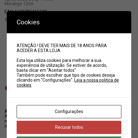
Morango 12ml
EAN:
5600781416530
12,50
€
Cookies
ATENÇÃO ! DEVE TER MAIS DE 18 ANOS PARA
ACEDER A ESTA LOJA
Esta loja utiliza cookies para melhorar a sua
experiência de utilização. Se estiver de acordo,
basta clicar em "Aceitar todos".
Também pode escolher que tipo de cookies deseja
clicando em "Configurações".
Leia a nossa politica de
cookies
ACERCA DA AFRODISIA
Configurações
A Afrodite SexShop / Afrodisia Sexshop é uma empresa com
mais de 19 anos de mercado, somos provavelmente uma das
mais antigas Sexshop em Portugal.
Recusar todos