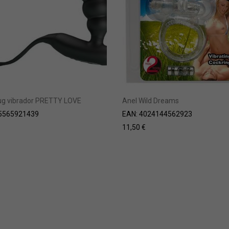
lug vibrador PRETTY LOVE
Anel Wild Dreams
5565921439
EAN:
4024144562923
11,50
€