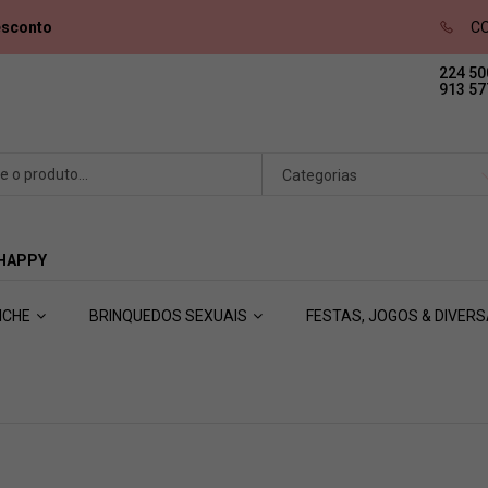
esconto
CO
224 50
913 57
Categorias
 HAPPY
ICHE
BRINQUEDOS SEXUAIS
FESTAS, JOGOS & DIVER