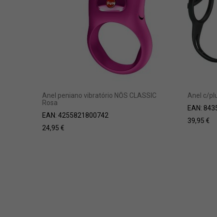
Anel peniano vibratório NŌS CLASSIC
Anel c/p
Rosa
EAN:
843
EAN:
4255821800742
39,95
€
24,95
€