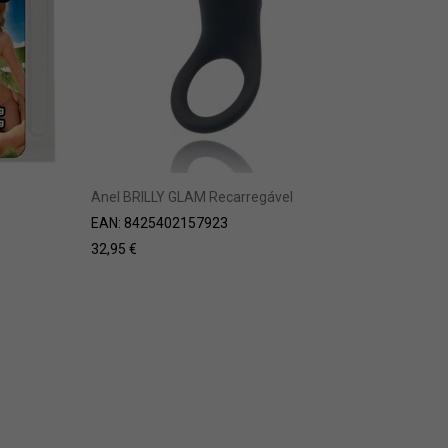
Anel BRILLY GLAM Recarregável
Anel Pot
EAN:
8425402157923
EAN:
402
32,95
€
14,95
€