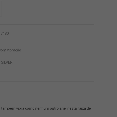
ADICIONAR À SUA LISTA
57480
Com vibração
 SILVER
 mas também vibra como nenhum outro anel nesta faixa de