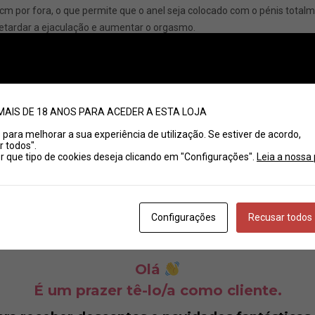
cm por fora, o que permite que o anel seja colocado com o pénis total
etardar a ejaculação e aumentar o orgasmo.
e vibrações em contato com o clitóris ou o períneo.
ssui um acumulador de recarga embutido.
or USB incluído que usa tecnologia de carregamento rápido em menos 
lítio.
MAIS DE 18 ANOS PARA ACEDER A ESTA LOJA
es para melhorar a sua experiência de utilização. Se estiver de acordo,
r todos".
que tipo de cookies deseja clicando em "Configurações".
Leia a nossa 
terno de 5,6 cm.
Configurações
Recusar todos
Olá
É um prazer tê-lo/a como cliente.