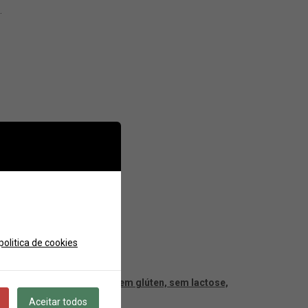
.
politica de cookies
es da mais alta qualidade,
sem glúten, sem lactose,
Aceitar todos