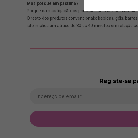
Mas porquê em pastilha?
Porque na mastigação, os princípios activos são assimila
O resto dos produtos convencionais: bebidas, géis, barras
isto implica um atraso de 30 ou 40 minutos em relação 
Registe-se p