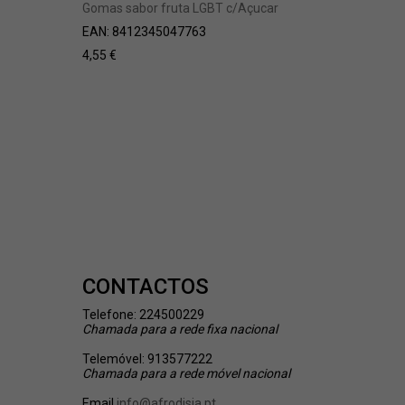
Gomas sabor fruta LGBT c/Açucar
Rebuçad
Pénis 3 
EAN:
8412345047763
EAN:
502
4,55
€
5,55
€
CONTACTOS
Telefone: 224500229
Chamada
para a rede fixa nacional
Telemóvel: 913577222
Chamada
para a rede móvel nacional
Email
info@afrodisia.pt