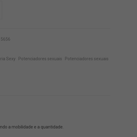
ADICIONAR À SUA LISTA
15656
ria Sexy
Potenciadores sexuais
Potenciadores sexuais
ndo a mobilidade e a quantidade.