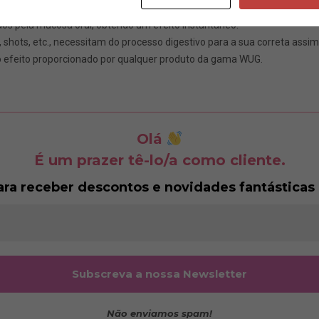
dos pela mucosa oral, obtendo um efeito instantâneo.
, shots, etc., necessitam do processo digestivo para a sua correta assim
ao efeito proporcionado por qualquer produto da gama WUG.
Olá
É um prazer tê-lo/a como cliente.
ara receber descontos e novidades fantásticas 
Não enviamos spam!