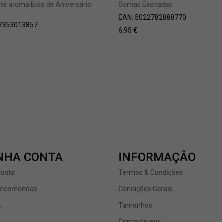
nte aroma Bolo de Aniversário
Gomas Excitadas
EAN:
5022782888770
7353013857
6,95
€
NHA CONTA
INFORMAÇÂO
conta
Termos & Condições
encomendas
Condições Gerais
t
Tamanhos
Contacte-nos