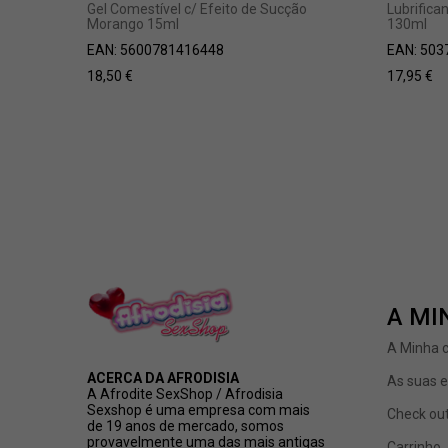
Gel Comestível c/ Efeito de Sucção
Lubrifica
Morango 15ml
130ml
EAN:
5600781416448
EAN:
503
18,50
€
17,95
€
A MI
A Minha 
ACERCA DA AFRODISIA
As suas 
A Afrodite SexShop / Afrodisia
Sexshop é uma empresa com mais
Check ou
de 19 anos de mercado, somos
provavelmente uma das mais antigas
Carrinho