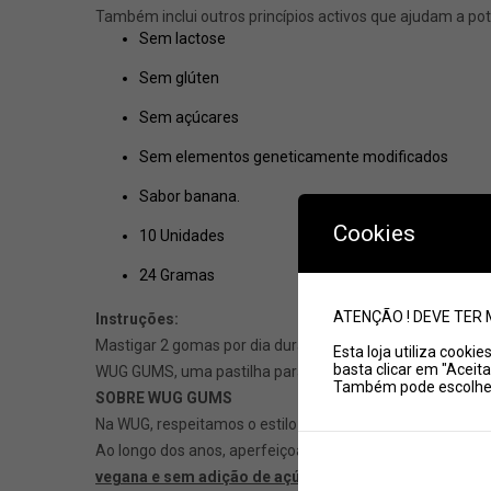
Também inclui outros princípios activos que ajudam a pot
Sem lactose
Sem glúten
Sem açúcares
Sem elementos geneticamente modificados
Sabor banana.
Cookies
10 Unidades
24 Gramas
ATENÇÃO ! DEVE TER 
Instruções:
Mastigar 2 gomas por dia durante 2 semanas é o recomen
Esta loja utiliza cooki
basta clicar em "Aceita
WUG GUMS, uma pastilha para cada momento da vida
Também pode escolher 
SOBRE WUG GUMS
Na WUG, respeitamos o estilo de vida e os hábitos alimen
Ao longo dos anos, aperfeiçoamos as nossas fórmulas par
vegana e sem adição de açúcar.