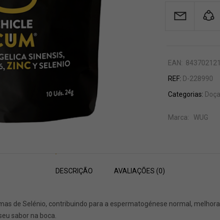
EAN:
84370212
REF:
D-228990
Categorias:
Doça
Marca:
WUG
DESCRIÇÃO
AVALIAÇÕES (0)
mas de Selénio, contribuindo para a espermatogénese normal, melhora
seu sabor na boca.