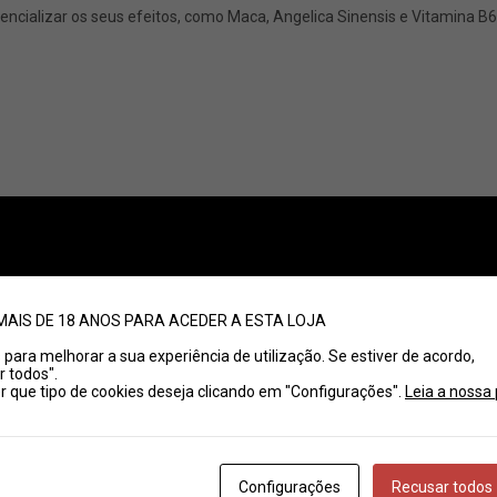
encializar os seus efeitos, como Maca, Angelica Sinensis e Vitamina B6
MAIS DE 18 ANOS PARA ACEDER A ESTA LOJA
dado para atingir o efeito desejado.
es para melhorar a sua experiência de utilização. Se estiver de acordo,
r todos".
que tipo de cookies deseja clicando em "Configurações".
Leia a nossa 
tares de todos.
a que possa ter uma pastilha de excelente sabor, feita com ingredient
Configurações
Recusar todos