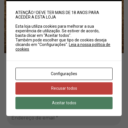
ATENÇÃO ! DEVE TER MAIS DE 18 ANOS PARA
ACEDER A ESTA LOJA
Esta loja utiliza cookies para melhorar a sua
experiência de utilização. Se estiver de acordo,
basta clicar em "Aceitar todos".
Também pode escolher que tipo de cookies deseja
clicando em "Configurações".
Leia a nossa politica de
cookies
Configurações
Olá
É um prazer tê-lo/a como cliente.
Recusar todos
Registe-se para receber descontos e
Aceitar todos
novidades fantásticas no seu email.