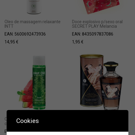
Óleo de massagem relaxante
Doce explosivo p/sexo oral
INTT
SECRET PLAY Melancia
EAN:
5600692473936
EAN:
8435097837086
14,95
€
1,95
€
Óleo de massagem
Óleo de Massagem Quente
Cookies
c/aquecimento Melancia
Shunga Chocolate
EAN:
8414606513420
EAN:
0697309022095