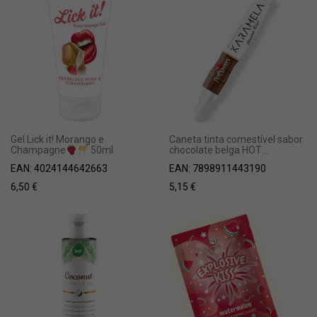
Gel Lick it! Morango e
Caneta tinta comestível sabor
chocolate belga HOT
Champagne
50ml
FLOWERS
EAN:
7898911443190
EAN:
4024144642663
5,15
€
6,50
€