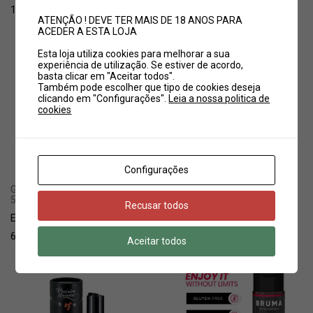
14,95
€
22,95
€
ATENÇÃO ! DEVE TER MAIS DE 18 ANOS PARA
ACEDER A ESTA LOJA
Esta loja utiliza cookies para melhorar a sua
experiência de utilização. Se estiver de acordo,
basta clicar em "Aceitar todos".
Também pode escolher que tipo de cookies deseja
clicando em "Configurações".
Leia a nossa politica de
cookies
Configurações
Lick Me Melância 50ml
Gel Lick it! Chocolate Branco
50ml
Recusar todos
EAN:
5600781416332
EAN:
4024144100828
13,95
€
6,50
€
Aceitar todos