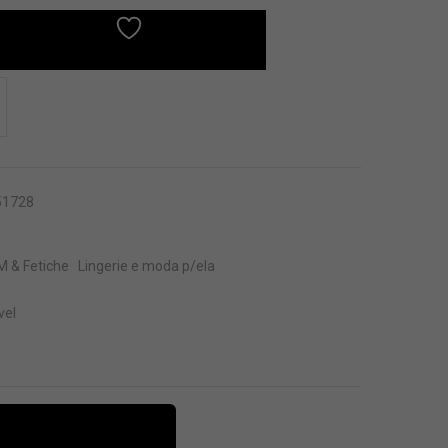
ADICIONAR À SUA LISTA
51728
 & Fetiche
Lingerie e moda p/ela
vel