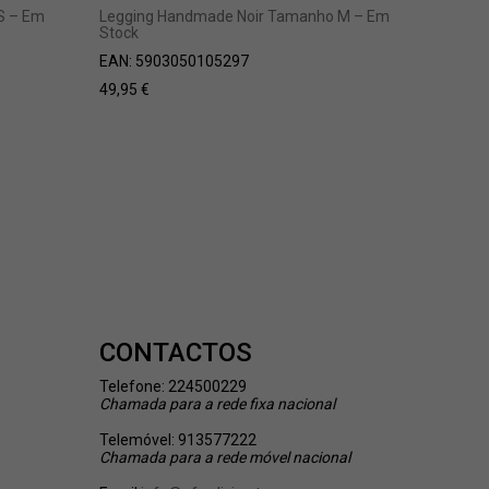
 S – Em
Legging Handmade Noir Tamanho M – Em
Mini-Sai
Stock
Em Stoc
EAN:
5903050105297
EAN:
402
49,95
€
37,50
€
CONTACTOS
Telefone: 224500229
Chamada
para a rede fixa nacional
Telemóvel: 913577222
Chamada
para a rede móvel nacional