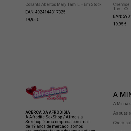
Collants Abertos Mary Tam. L – Em Stock
Chemise 
Tam. XXL
EAN:
4024144317325
EAN:
590
19,95
€
19,95
€
A MI
A Minha 
ACERCA DA AFRODISIA
As suas 
A Afrodite SexShop / Afrodisia
Sexshop é uma empresa com mais
Check ou
de 19 anos de mercado, somos