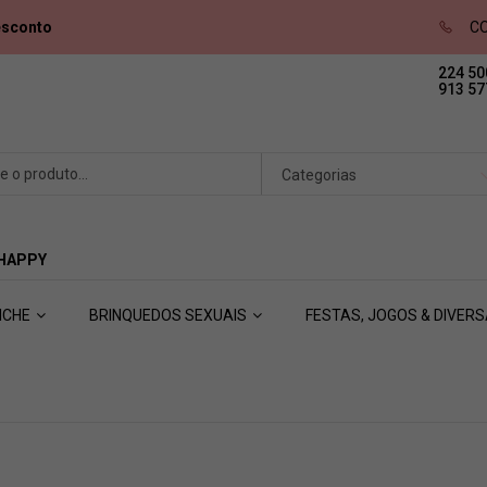
esconto
CO
224 50
913 57
Categorias
 HAPPY
ICHE
BRINQUEDOS SEXUAIS
FESTAS, JOGOS & DIVER