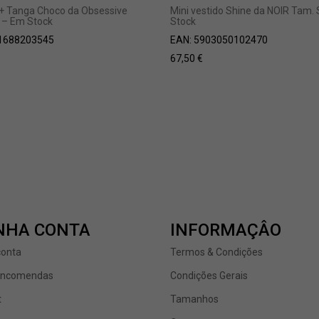
+ Tanga Choco da Obsessive
Mini vestido Shine da NOIR Tam.
 – Em Stock
Stock
1688203545
EAN:
5903050102470
67,50
€
NHA CONTA
INFORMAÇÂO
conta
Termos & Condições
encomendas
Condições Gerais
t
Tamanhos