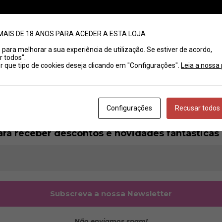
ho, em vinil preto.
iuterano.
MAIS DE 18 ANOS PARA ACEDER A ESTA LOJA
es para melhorar a sua experiência de utilização. Se estiver de acordo,
r todos".
que tipo de cookies deseja clicando em "Configurações".
Leia a nossa 
Olá
Configurações
Recusar todos
É um prazer tê-lo/a como cliente.
ara receber descontos e novidades fantásticas 
Não enviamos spam!