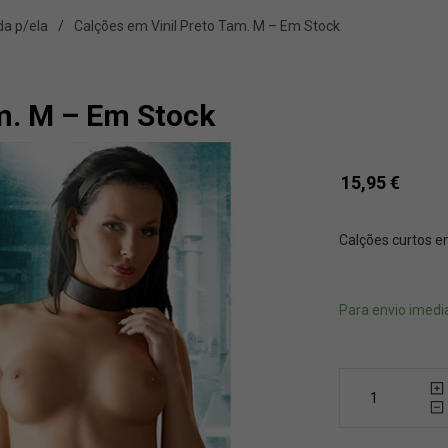
da p/ela
Calções em Vinil Preto Tam. M – Em Stock
m. M – Em Stock
15,95
€
Calções curtos em
Para envio imedi