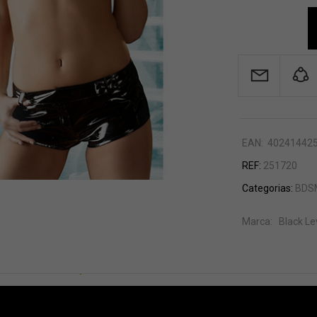
EAN:
40241442
REF:
251720
Categorias:
BDSM
Marca:
Black Le
DESCRIÇÃO
AVALIAÇÕES (0)