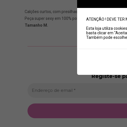
Calções curtos, com presilhas, que abrem à frente com fec
Peça super sexy em 100% poliester com cobertura em pol
ATENÇÃO ! DEVE TER 
Tamanho M.
Esta loja utiliza cooki
basta clicar em "Aceita
Também pode escolher 
Registe-se p